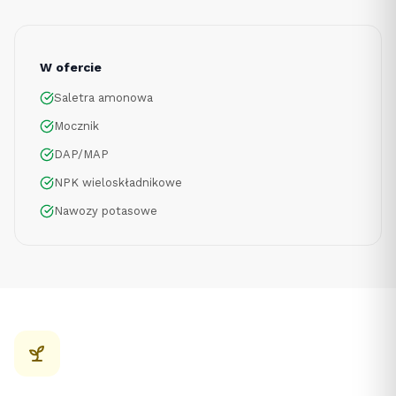
W ofercie
Saletra amonowa
Mocznik
DAP/MAP
NPK wieloskładnikowe
Nawozy potasowe