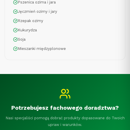
Pszenica ozima i jara
Jęczmień ozimy i jary
Rzepak ozimy
Kukurydza
Soja
Mieszanki międzyplonowe
Potrzebujesz fachowego doradztwa?
Nasi specjaliści pomogą dobrać produkty dopasowane do Twoich
upraw i warunków.